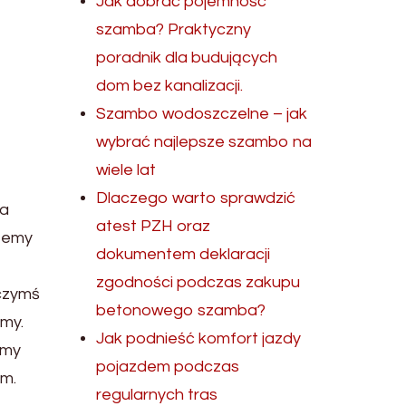
Jak dobrać pojemność
szamba? Praktyczny
poradnik dla budujących
dom bez kanalizacji.
Szambo wodoszczelne – jak
wybrać najlepsze szambo na
wiele lat
Dlaczego warto sprawdzić
ca
atest PZH oraz
emy
dokumentem deklaracji
zgodności podczas zakupu
 czymś
betonowego szamba?
emy.
Jak podnieść komfort jazdy
emy
pojazdem podczas
em.
regularnych tras