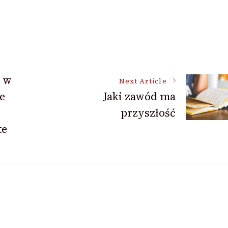
e w
Next Article
e
Jaki zawód ma
przyszłość
te